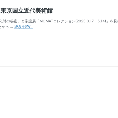
ン 東京国立近代美術館
の秘密」と常設展「MOMATコレクション(2023.3.17—5.14)
重
たかっ …
続きを読む
要
文
化
財
の
秘
密
/
MOMAT
コ
レ
ク
シ
ョ
ン
東