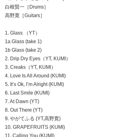
白根賢一［Drums］
高野寛［Guitars］
1. Glass （YT）
1a Glass (take 1)
1b Glass (take 2)
2. Drip Dry Eyes（YT, KUMI）
3. Creaks（YT, KUMI）
4. Love Is All Around (KUMI)
5. It’s Ok, I’m Alright (KUMI)
6. Last Smile (KUMI)
7. At Dawn (YT)
8. Out There (YT)
9. やがてふる (YT,高野寛)
10. GRAPEFRUITS (KUMI)
11. Calling You (KUMI)