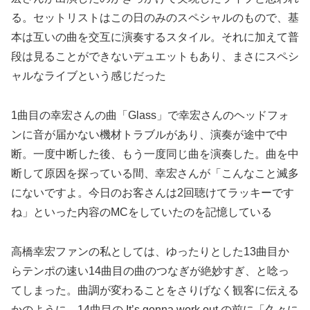
る。セットリストはこの日のみのスペシャルのもので、基
本は互いの曲を交互に演奏するスタイル。それに加えて普
段は見ることができないデュエットもあり、まさにスペシ
ャルなライブという感じだった
1曲目の幸宏さんの曲「Glass」で幸宏さんのヘッドフォ
ンに音が届かない機材トラブルがあり、演奏が途中で中
断。一度中断した後、もう一度同じ曲を演奏した。曲を中
断して原因を探っている間、幸宏さんが「こんなこと滅多
にないですよ。今日のお客さんは2回聴けてラッキーです
ね」といった内容のMCをしていたのを記憶している
高橋幸宏ファンの私としては、ゆったりとした13曲目か
らテンポの速い14曲目の曲のつなぎが絶妙すぎ、と唸っ
てしまった。曲調が変わることをさりげなく観客に伝える
かのように、14曲目の It’s gonna work out の前に「久々に