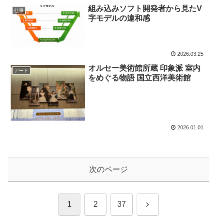
組み込みソフト開発者から見たV
仕事
字モデルの違和感
2026.03.25
オルセー美術館所蔵 印象派 室内
アート
をめぐる物語 国立西洋美術館
2026.01.01
次のページ
次
1
2
37