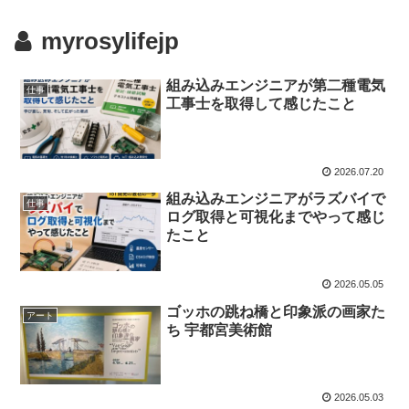
myrosylifejp
組み込みエンジニアが第二種電気
仕事
工事士を取得して感じたこと
2026.07.20
組み込みエンジニアがラズバイで
仕事
ログ取得と可視化までやって感じ
たこと
2026.05.05
ゴッホの跳ね橋と印象派の画家た
アート
ち 宇都宮美術館
2026.05.03