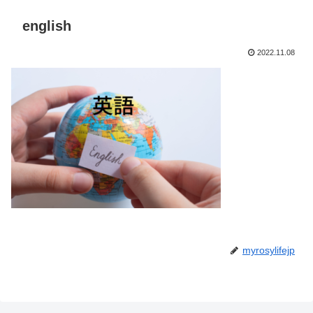
english
2022.11.08
myrosylifejp