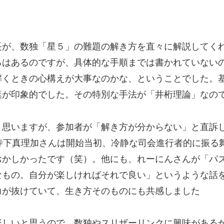
長が、数独「星５」の難題の解き方を直々に解説してく
るはあるのですが、具体的な手順までは書かれていない
解くときの心構えが大事なのかな、ということでした。
葉が印象的でした。その特別な手法が「井桁理論」なの
と思いますが、参加者が「解き方が分からない」と直訴
寺下真理加さんは開始当初、冷静な司会進行者的に振る
おかしかったです（笑）。他にも、れーにんさんが「パ
なもの。自分が楽しければそれで良い」というような話
力が抜けていて、生き方そのものにも共感しました
楽しいと思うので、数独やスリザーリンクに興味がある