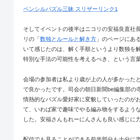
ペンシルパズル三昧 スリザーリンク1
そしてイベントの後半はニコリの安福良直社
リの「
数独とルールと解き方
」のページにあ
いて感じたのは、解く手順というより数独を
特別な手法の可能性を考えるべき、という言
会場の参加者は私より歳が上の人が多かった
で良かったです。司会の朝日新聞be編集部の
情熱的なパズル愛好家に変貌していったのが
て、いわば家で趣味でやる編み物をするよう
した。安福さんもれーにんさんも良い感じに
配信でも見ることができる前半部分も十分に