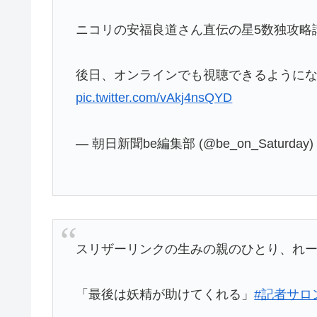
ニコリの安福良道さん直伝の星5数独攻略
後日、オンラインでも視聴できるように
pic.twitter.com/vAkj4nsQYD
— 朝日新聞be編集部 (@be_on_Saturday
スリザーリンクの生みの親のひとり、れ
「最後は妖精が助けてくれる」
#記者サロ