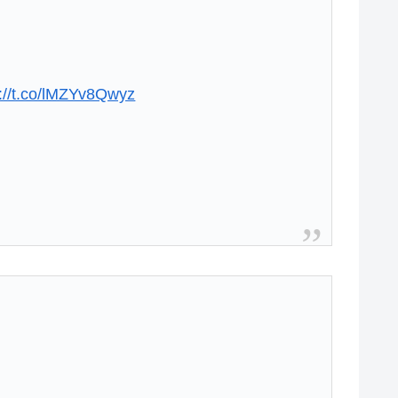
s://t.co/lMZYv8Qwyz