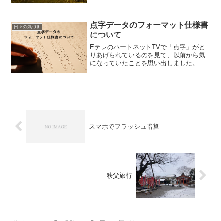
まいました。
点字データのフォーマット仕様書
日々の気づき
について
EテレのハートネットTVで「点字」がと
りあげられているのを見て、以前から気
になっていたことを思い出しました。点
字データのファイルフォーマットに関し
てです。※ちょっと込み入った内容なの
で、ご興味がない方は飛ばして下さい。
(^_^;以前から点字...
スマホでフラッシュ暗算
秩父旅行