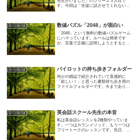
先生がいました」のシリーズ３人目で
す。今回は「生徒に話させてくれない先
生」（笑）です。
数値パズル「2048」が面白い
日々の気づき
「2048」という無料の数値パズルゲーム
にハマっています。ルールは簡単です
が、言葉で正確に説明しようとすると難
しいので、攻略法を説明しているページ
（ハマる数値パズルゲーム「2048」攻略
のコツ）で説明を読んでください。
パイロットの持ち歩きフォルダー
日々の気づき
何かの雑誌で紹介されていて直感的に
「欲しい！」と思った書類持ち歩き用の
ファイルフォルダーです。今までありそ
うでなかったところが受けているんでし
ょうね。
英会話スクール先生の本音
日々の気づき
私は英会話レッスンを2種類やっていま
す。一つはカランメソッド、もう一つは
フリートークのレッスンです。先日、フ
リートークのレッスンの先生と話をして
いた時、先生の本音らしき話を聞いてし