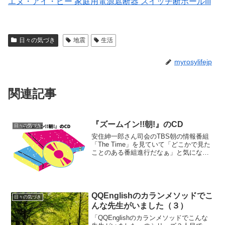
エヌ・アイ・ピー 家庭用電源遮断器 スイッチ断ボールIII
日々の気づき
地震
生活
myrosylifejp
関連記事
『ズームイン!!朝!』のCD
日々の気づき
安住紳一郎さん司会のTBS朝の情報番組
「The Time」を見ていて「どこかで見た
ことのある番組進行だなぁ」と気になっ
ていたのですが、これはもしかして20年
前に放送していた日本テレビの「ズーム
イン!!朝!」そっくりではないか！と、今
更気づき...
QQEnglishのカランメソッドでこ
日々の気づき
んな先生がいました（３）
「QQEnglishのカランメソッドでこんな