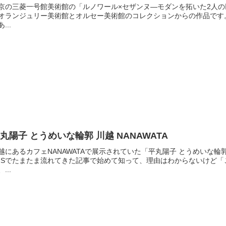
京の三菱一号館美術館の「ルノワール×セザンヌ―モダンを拓いた2人
オランジュリー美術館とオルセー美術館のコレクションからの作品です
...
丸陽子 とうめいな輪郭 川越 NANAWATA
越にあるカフェNANAWATAで展示されていた「平丸陽子 とうめいな
NSでたまたま流れてきた記事で始めて知って、理由はわからないけど
...