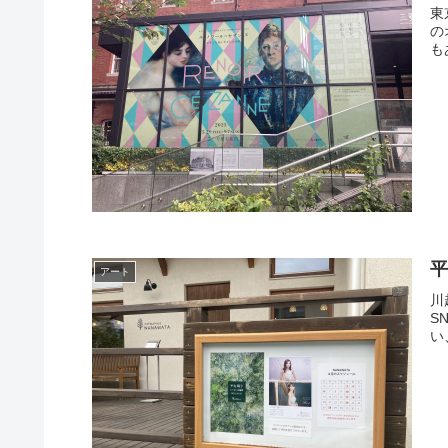
東
の
もあ
平
アート
川
S
い、