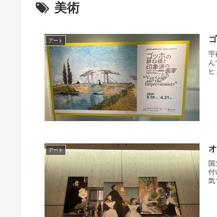
美術
ゴ
アート
宇
ん
ヒ.
オ
アート
国
付
気で