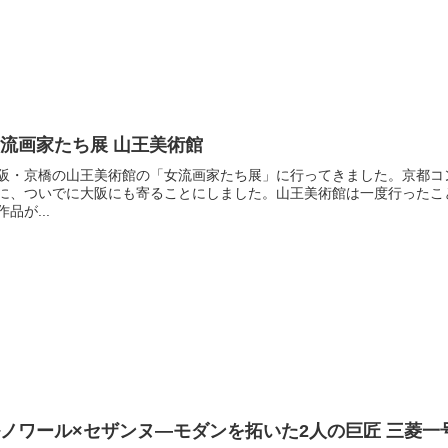
流画家たち展 山王美術館
阪・京橋の山王美術館の「女流画家たち展」に行ってきました。京都コ
に、ついでに大阪にも寄ることにしました。山王美術館は一度行ったこ
作品が...
ノワール×セザンヌ―モダンを拓いた2人の巨匠 三菱一