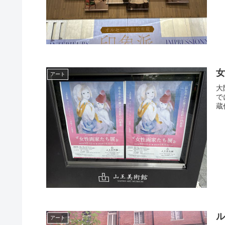
女
アート
大
で
蔵
ル
アート