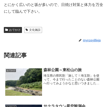
とにかく広いのと坂が多いので、日焼け対策と体力を万全
にして臨んで下さい。
おでかけ
文化施設
myrosylifejp
関連記事
森林公園～東松山の旅
おでかけ
埼玉県の県民割「旅して！埼玉割」を使
って、今まで行ったことのない森林公園
へ行ってみようかなと思いつきました。
ついでなので、隣の東松山と合わせて一
泊することにしました。今回宿泊したの
は、森林公園駅から徒歩1分の森林ホテル
というビジネスホテルで...
サクラタウン星空観測会
おでかけ