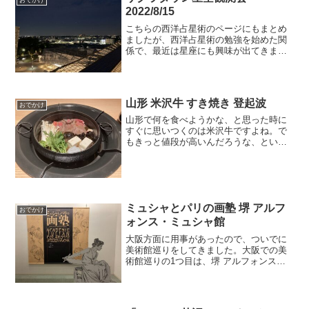
2022/8/15
こちらの西洋占星術のページにもまとめ
ましたが、西洋占星術の勉強を始めた関
係で、最近は星座にも興味が出てきまし
た。先日、東所沢の「ところざわサクラ
タウン」で行われた星空観測会に行って
きました。東京近郊で星を見る機会はそ
うないので、ちょっと貴重...
山形 米沢牛 すき焼き 登起波
おでかけ
山形で何を食べようかな、と思った時に
すぐに思いつくのは米沢牛ですよね。で
もきっと値段が高いんだろうな、という
のもすぐに浮かびます。節約すべきか、
贅沢すべきか、天使と悪魔が戦った結
果、「せっかく山形まで来たのだから、
少しは贅沢しても良い」とい...
ミュシャとパリの画塾 堺 アルフ
おでかけ
ォンス・ミュシャ館
大阪方面に用事があったので、ついでに
美術館巡りをしてきました。大阪での美
術館巡りの1つ目は、堺 アルフォンス・
ミュシャ館の企画展「ミュシャとパリの
画塾」です。堺 アルフォンス・ミュシャ
館は、JR堺市駅の西口から直結している
ショッピングモール...