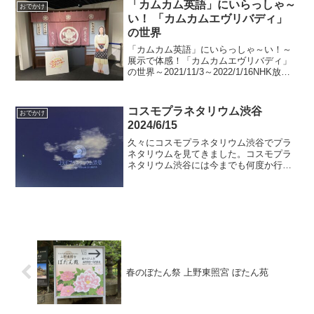
「カムカム英語」にいらっしゃ～
おでかけ
い！ 「カムカムエヴリバディ」
の世界
「カムカム英語」にいらっしゃ～い！～
展示で体感！「カムカムエヴリバディ」
の世界～2021/11/3～2022/1/16NHK放送
博物館 3階企画展示室ホームページ「カ
ムカム英語」にいらっしゃ～い！～展示
で体感！「カムカムエヴリバディ」の世
コスモプラネタリウム渋谷
おでかけ
界...
2024/6/15
久々にコスモプラネタリウム渋谷でプラ
ネタリウムを見てきました。コスモプラ
ネタリウム渋谷には今までも何度か行っ
たことがあります。プラネタリウムを見
に行くようになったきっかけは、ところ
ざわサクラタウンの星空イベントでし
た。それ以来、渋谷に行く用...
春のぼたん祭 上野東照宮 ぼたん苑