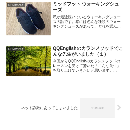
ミッドフット ウォーキングシュ
日々の気づき
ーズ
私が最近履いているウォーキングシュー
ズの話です。巷には色んな種類のウォー
キングシューズがあって、どれを選んだ
ら良いのかいつも困ってしまいます。ち
なみに私は今までずっとBeMoLoシューズ
を使っていました。BeMoLoショップ
BeMoLoのシ...
QQEnglishのカランメソッドでこ
日々の気づき
んな先生がいました（１）
今回からQQEnglishのカランメソッドの
レッスンを受けて驚いた「こんな先生」
を取り上げていきたいと思います。
QQEnglishはカラン正式認定校なので、
どんな先生に当たっても同じ品質で教え
てくれるはずなのですが、実際には独特
な癖を持つ先生に多く遭遇します。そん
な独特な先生を紹介していきます。今回
は「レッスンが１単元も前に進まなかっ
た先生」です。
ネット詐欺にあってしまいました