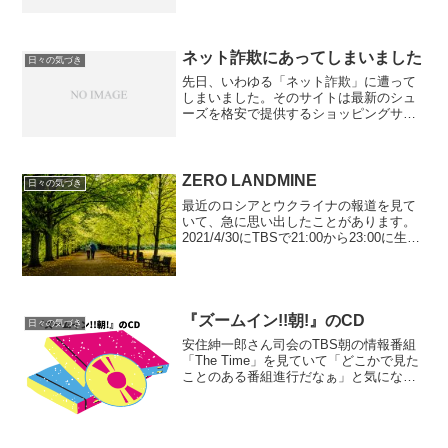
ないか調べてみました。フラッシュ暗算
の概要に関しては、日本フラッシュ暗算
協会の「フラッシュ演算とは」の説明ペ
ージを読んでください。
ネット詐欺にあってしまいました
日々の気づき
先日、いわゆる「ネット詐欺」に遭って
しまいました。そのサイトは最新のシュ
ーズを格安で提供するショッピングサイ
トで、ショッピングカートに買いたい品
物を入れて注文するタイプのウェブペー
ジでした。私がミスしたと思ったのは、
商品が届く前に、ゆうちょ口座に代金を
ZERO LANDMINE
日々の気づき
振り込んでしまったことです。
最近のロシアとウクライナの報道を見て
いて、急に思い出したことがあります。
2021/4/30にTBSで21:00から23:00に生放
送された「地雷ZERO 21世紀最初の祈
り」という番組です。戦争中に仕掛けら
れた世界中の地雷を取り除くための費...
『ズームイン!!朝!』のCD
日々の気づき
安住紳一郎さん司会のTBS朝の情報番組
「The Time」を見ていて「どこかで見た
ことのある番組進行だなぁ」と気になっ
ていたのですが、これはもしかして20年
前に放送していた日本テレビの「ズーム
イン!!朝!」そっくりではないか！と、今
更気づき...