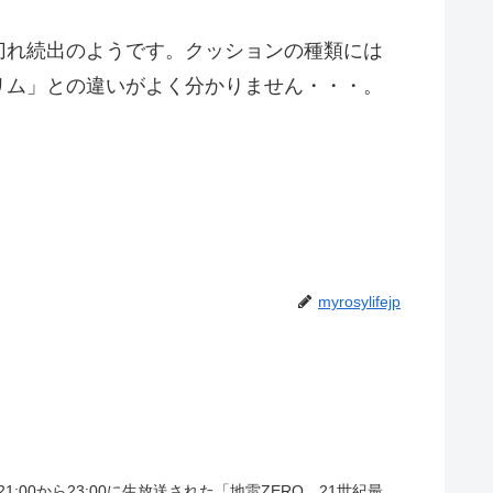
切れ続出のようです。クッションの種類には
リム」との違いがよく分かりません・・・。
myrosylifejp
:00から23:00に生放送された「地雷ZERO 21世紀最