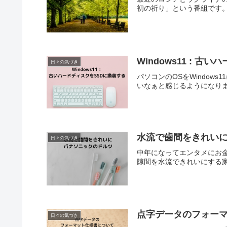
初の祈り」という番組です。
Windows11 : 
日々の気づき
パソコンのOSをWindow
いなぁと感じるようになりま
水流で歯間をきれいに
日々の気づき
中年になってエンタメにお
隙間を水流できれいにする家
点字データのフォー
日々の気づき