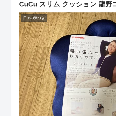
CuCu スリム クッション 龍
日々の気づき