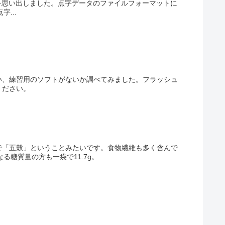
を思い出しました。点字データのファイルフォーマットに
...
い、練習用のソフトがないか調べてみました。フラッシュ
ください。
で「五穀」ということみたいです。食物繊維も多く含んで
る糖質量の方も一袋で11.7g。