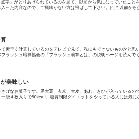
で「点字」がとりあげられているのを見て、以前から気になっていたこと
った内容なので、ご興味がない方は飛ばして下さい。(^_^;以前から点字
暗算
って素早く計算しているのをテレビで見て、私にもできないものかと思
本フラッシュ暗算協会の「フラッシュ演算とは」の説明ページを読んで
」が美味しい
良さげなお菓子です。黒大豆、玄米、大麦、あわ、きびが入っているの
袋４枚入りで80kca l。糖質制限ダイエットをやっている人には気にな