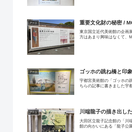
重要文化財の秘密 / 
アート
東京国立近代美術館の企画展「
方はあまり興味はなくて、M
ゴッホの跳ね橋と印象
アート
宇都宮美術館の「ゴッホの
ちらの記事に書きました宇都宮
川端龍子の描き出した
アート
大田区立龍子記念館の「川
館の向かいにある「龍子公園