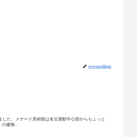
myrosylifejp
きました。メナード美術館は名古屋駅中心部からちょっと
建物...