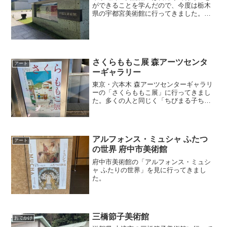
ができることを学んだので、今度は栃木
県の宇都宮美術館に行ってきました。宇
都宮には何度か行ったことがあります。
以前ブログにも書きました。宇都宮美術
館は宇都宮駅からかなり離れたところに
あるので、バスを利用しま...
さくらももこ展 森アーツセンタ
アート
ーギャラリー
東京・六本木 森アーツセンターギャラリ
ーの「さくらももこ展」に行ってきまし
た。多くの人と同じく「ちびまる子ちゃ
ん」や「コジコジ」を見て育ったので、
さくらさんの足跡には興味がありました
これからいらっしゃる方向けの情報です
が、前もってチケットを...
アルフォンス・ミュシャ ふたつ
アート
の世界 府中市美術館
府中市美術館の「アルフォンス・ミュシ
ャ ふたりの世界」を見に行ってきまし
た。
三橋節子美術館
おでかけ