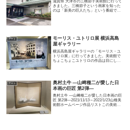
滋賀県 大津市の三橋節子美術館に行って
きました。三橋節子という画家を知った
のは「新美の巨人たち」という番組で見
た作品が強く印象に残っていたからで
す。【気高くも切ない、儚くも美しい】#
三橋節子（みつはし せつこ）は35年の人
生を懸命に生きた画...
モーリス・ユトリロ展 横浜高島
アート
屋ギャラリー
横浜高島屋ギャラリーの「モーリス・ユ
トリロ展」に行ってきました。美術館で
ちょこちょこユトリロの作品は目にしま
すが、これほどユトリロの作品が大量に
展示されている展覧会は初めてです。新
潟市新津美術館が主導している美術展
で、横浜の次は京都に巡回す...
奥村土牛 ―山﨑種二が愛した日
アート
本画の巨匠 第2弾―
奥村土牛 ―山﨑種二が愛した日本画の巨
匠 第2弾―2021/11/13～2022/1/23山種美
術館ホームページ作品リストこの美術展
に行くまでは奥村土牛という画家は知り
ませんでした。実際に見てみると非常に
繊細で、日本画の良さを再確認できま
し...