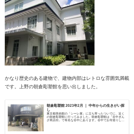
かなり歴史のある建物で、建物内部はレトロな雰囲気満載
です。上野の朝倉彫塑館を思い出しました。
朝倉彫塑館 2023年2月 ｜ 中年からの生きがい探
し
東京都美術館の「シーレ展」に立ち寄ったついでに、近く
の朝倉彫塑館に行ってみました。朝倉彫塑館は「谷中ぎん
ざ商店街」で有名な谷中にあります。谷中でお寺巡りした
り、ぶらぶらしたついでに立ち寄るのが定番なのかもしれ
ませんが、