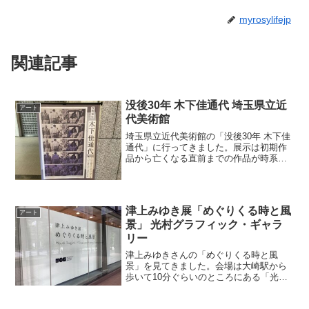
myrosylifejp
関連記事
没後30年 木下佳通代 埼玉県立近
アート
代美術館
埼玉県立近代美術館の「没後30年 木下佳
通代」に行ってきました。展示は初期作
品から亡くなる直前までの作品が時系列
に並んでいます。初期の作品「Pa-C ’80-
111」(1980年、名古屋市美術館)「Pa-C
’80-120」(1980年、ギ...
津上みゆき展「めぐりくる時と風
アート
景」 光村グラフィック・ギャラ
リー
津上みゆきさんの「めぐりくる時と風
景」を見てきました。会場は大崎駅から
歩いて10分ぐらいのところにある「光村
グラフィック・ギャラリー」です。光村
出版といえば、学生の頃に教科書でよく