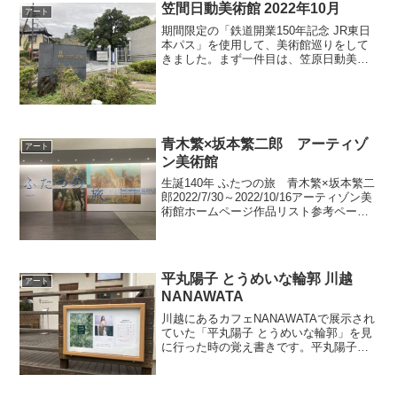
お世話になりましたが、ここは光村出版
笠間日動美術館 2022年10月
アート
のお膝元なんですかね。私...
期間限定の「鉄道開業150年記念 JR東日
本パス」を使用して、美術館巡りをして
きました。まず一件目は、笠原日動美術
館です。笠原日動美術館は茨城県の笠間
市にありますが、電車と徒歩でのアクセ
スにやや難があり、今まで行くのを躊躇
していました。今回...
青木繁×坂本繁二郎 アーティゾ
アート
ン美術館
生誕140年 ふたつの旅 青木繁×坂本繁二
郎2022/7/30～2022/10/16アーティゾン美
術館ホームページ作品リスト参考ページ
青木繁の作品はアーティゾン美術館の常
設展示で何度も拝見していますが、坂本
繁二郎は今まであまり意識していませ...
平丸陽子 とうめいな輪郭 川越
アート
NANAWATA
川越にあるカフェNANAWATAで展示され
ていた「平丸陽子 とうめいな輪郭」を見
に行った時の覚え書きです。平丸陽子の
ことはSNSでたまたま流れてきた記事で
始めて知って、理由はわからないけど
「この人の作品好き！」と勝手にファン