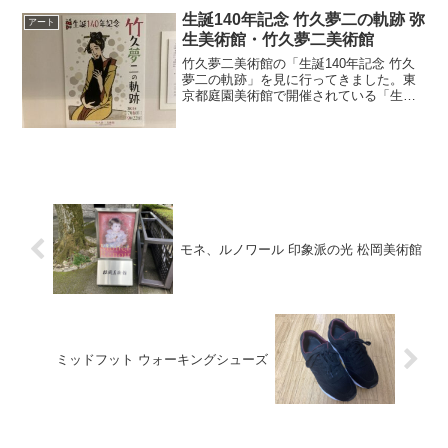
になってしまい、...
生誕140年記念 竹久夢二の軌跡 弥
アート
生美術館・竹久夢二美術館
竹久夢二美術館の「生誕140年記念 竹久
夢二の軌跡」を見に行ってきました。東
京都庭園美術館で開催されている「生誕
140年 YUMEJI展 大正浪漫と新しい世
界」を見に行ったところ、展覧会の期間
中は相互割引で、竹久夢二美術館が100円
割引にな...
モネ、ルノワール 印象派の光 松岡美術館
ミッドフット ウォーキングシューズ