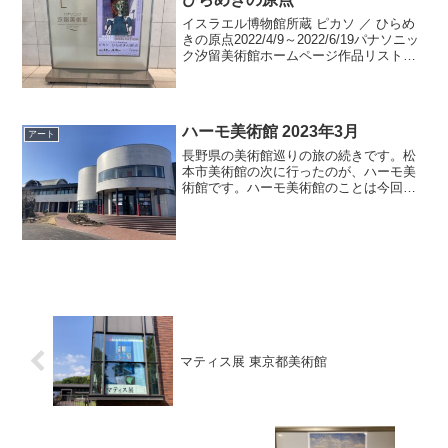
イスラエル博物館所蔵 ピカソ ／ ひらめ
きの原点2022/4/9～2022/6/19パナソニッ
ク汐留美術館ホームページ作品リスト
（公開されていません）参考ページ東京
の汐留にあるパナソニック汐留美術館は
今回初めて行きました。新橋駅から地下
通路...
ハーモ美術館 2023年3月
アート
長野県の美術館巡りの旅の続きです。松
本市美術館の次に行ったのが、ハーモ美
術館です。ハーモ美術館のことは今回の
旅で初めて知りました。最寄り駅はＪＲ
篠ノ井線の下諏訪駅です。松本駅から40
分ほどで着く場所ではあるのですが、電
車の本数が1時間に1本...
マティス展 東京都美術館