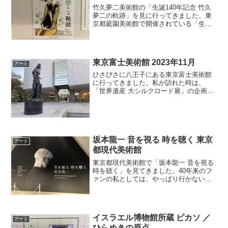
竹久夢二美術館の「生誕140年記念 竹久
夢二の軌跡」を見に行ってきました。東
京都庭園美術館で開催されている「生誕
140年 YUMEJI展 大正浪漫と新しい世
界」を見に行ったところ、展覧会の期間
中は相互割引で、竹久夢二美術館が100円
割引にな...
東京富士美術館 2023年11月
アート
ひさびさに八王子にある東京富士美術館
に行ってきました。私が訪れた時は、
「世界遺産 大シルクロード展」の企画展
が行われていました。エドゥアール・マ
ネ「散歩（ガンビー婦人）」(1880-1881
年頃)このマネの作品は確か練馬区立美術
館で見ました...
坂本龍一 音を視る 時を聴く 東京
アート
都現代美術館
東京都現代美術館で「坂本龍一 音を視る
時を聴く」を見てきました。40年来のフ
ァンの私としては、やっぱり行かない
と。坂本龍一さん（以下、教授）のこと
は、このブログでも何度も書いています
が、私にとって特別な存在だということ
もあって、このような...
イスラエル博物館所蔵 ピカソ ／
アート
ひらめきの原点