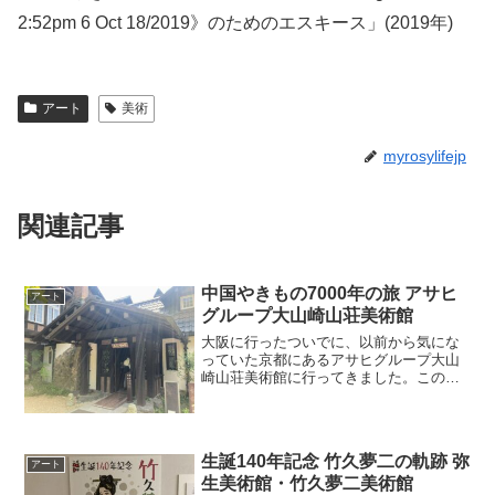
2:52pm 6 Oct 18/2019》のためのエスキース」(2019年)
アート
美術
myrosylifejp
関連記事
中国やきもの7000年の旅 アサヒ
アート
グループ大山崎山荘美術館
大阪に行ったついでに、以前から気にな
っていた京都にあるアサヒグループ大山
崎山荘美術館に行ってきました。この美
術館にはモネの「睡蓮」があるんですよ
ね美術館へはJR山崎駅から行くことにし
ました地図で見る限り、山崎駅から美術
館はそれほど遠くはない...
生誕140年記念 竹久夢二の軌跡 弥
アート
生美術館・竹久夢二美術館