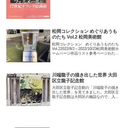
松岡コレクション めぐりあうも
アート
のたち Vol.2 松岡美術館
松岡コレクション めぐりあうものたち
Vol.22022/8/2～2022/10/23松岡美術館ホ
ームページ作品リスト参考ページわたし
の芸術劇場 第79回：松岡美術館（東京都
港区）松岡美術館は以前から気になって
いる美術館でしたが、今回の展覧...
川端龍子の描き出した世界 大田
アート
区立龍子記念館
大田区立龍子記念館の「川端龍子の描き
出した世界」を見てきました。大田区立
龍子記念館は大田区の施設なので、入場
料200円とかなりお手頃です。記念館の向
かいにある「龍子公園」のガイドツアー
（1日3回、約30分）も無料です。なんて
優しいんでしょう...