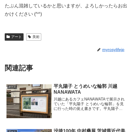
たぶん混雑しているかと思いますが、よろしかったらお出
かけください (^^)
アート
美術
myrosylifejp
関連記事
平丸陽子 とうめいな輪郭 川越
アート
NANAWATA
川越にあるカフェNANAWATAで展示され
ていた「平丸陽子 とうめいな輪郭」を見
に行った時の覚え書きです。平丸陽子の
ことはSNSでたまたま流れてきた記事で
始めて知って、理由はわからないけど
「この人の作品好き！」と勝手にファン
になってしまい、...
没後100年 中村彝展 茨城県近代美
アート