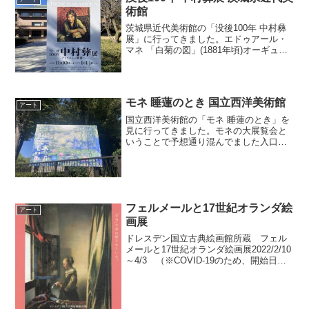
術館
茨城県近代美術館の「没後100年 中村彝
展」に行ってきました。エドゥアール・
マネ 「白菊の図」(1881年頃)オーギュス
ト・ルノワール「マドモワゼル・フラン
ソワ」(1917年)藤島武二 「大洗の日の
出」(1931年)中村彝展だけでも十分満足...
モネ 睡蓮のとき 国立西洋美術館
アート
国立西洋美術館の「モネ 睡蓮のとき」を
見に行ってきました。モネの大展覧会と
いうことで予想通り混んでました入口に
は国立西洋美術館ではお馴染みの撮影ス
ポットがありましたクロード・モネ 「睡
蓮」(1914–1917年頃、マルモッタン・モ
ネ美術館)...
フェルメールと17世紀オランダ絵
アート
画展
ドレスデン国立古典絵画館所蔵 フェル
メールと17世紀オランダ絵画展2022/2/10
～4/3 （※COVID-19のため、開始日が
1/22から変更）東京都美術館ホームペー
ジ作品リスト※既に削除されています。
メインであるフェルメールの「窓辺で...