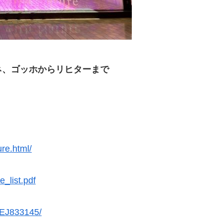
ネ、ゴッホからリヒターまで
re.html/
e_list.pdf
-AEJ833145/