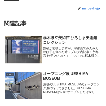
myrosylifejp
関連記事
栃木県立美術館 ひろしま美術館
アート
コレクション
投稿が前後しますが、宇都宮でみんみん
の餃子を食べた時（ブログ内記事：宇都
宮 餃子 みんみん）、ついでに栃木県立美
術館のひろしま美術館コレクション展に
も行ってきました。ひろしま美術館には
今まで2度ほど行ったことがあります。直
近では2019年の...
オープニング展 UESHIMA
アート
MUSEUM
渋谷のUESHIMA MUSEUMのオープニン
グ展に行ってきました。UESHIMA
MUSEUMは6/1にオープンしたばかりの
新しい美術館です。場所は渋谷です。ハ
チ公口側の方ではなくて宮益坂側です。
駅からちょっと歩きます館内はそれほど