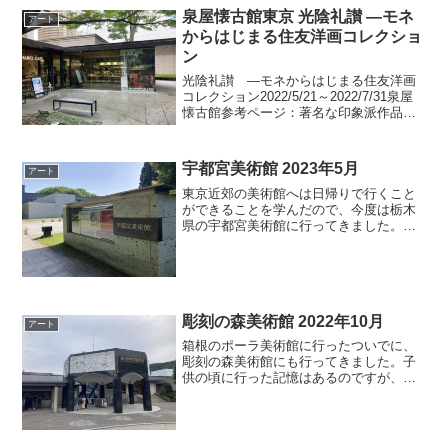
広くは...
泉屋懐古館東京 光陰礼讃 ―モネ
アート
からはじまる住友洋画コレクショ
ン
光陰礼讃 ―モネからはじまる住友洋画
コレクション2022/5/21～2022/7/31泉屋
懐古館参考ページ：著名な印象派作品か
ら洋画の知られざる逸品まで。泉屋博古
館東京で「光陰礼讃 モネからはじまる住
友洋画コレクション」を見るリニューア
宇都宮美術館 2023年5月
アート
ルし...
東京近郊の美術館へは日帰りで行くこと
ができることを学んだので、今度は栃木
県の宇都宮美術館に行ってきました。宇
都宮には何度か行ったことがあります。
以前ブログにも書きました。宇都宮美術
館は宇都宮駅からかなり離れたところに
あるので、バスを利用しま...
彫刻の森美術館 2022年10月
アート
箱根のポーラ美術館に行ったついでに、
彫刻の森美術館にも行ってきました。子
供の頃に行った記憶はあるのですが、ち
ゃんと見学したのは今回が初めてです。
彫刻の森美術館は子供の野外教育の場所
としても使われているようで、学校の先
生に引率された子供たちを...