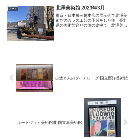
北澤美術館 2023年3月
アート
東京・日本橋三越本店の展示会で北澤美
術館のガラス工芸の予習をした後、長野
県の美術館巡りの旅の途中で、北澤美術
館を訪れました。北澤美術館は、JR中央
線の上諏訪駅から歩いて15分ほどのとこ
ろにあります。上諏訪駅から諏訪湖沿い
に北へ向かって歩いて...
自然と人のダイアローグ 国立西洋美術館
ルートヴィヒ美術館展 国立新美術館