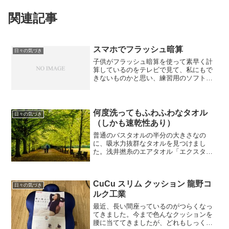
関連記事
スマホでフラッシュ暗算
日々の気づき
子供がフラッシュ暗算を使って素早く計
算しているのをテレビで見て、私にもで
きないものかと思い、練習用のソフトが
ないか調べてみました。フラッシュ暗算
の概要に関しては、日本フラッシュ暗算
協会の「フラッシュ演算とは」の説明ペ
ージを読んでください。
何度洗ってもふわふわなタオル
日々の気づき
（しかも速乾性あり）
普通のバスタオルの半分の大きさなの
に、吸水力抜群なタオルを見つけまし
た。浅井撚糸のエアタオル「エクスタシ
ーエニータイム」です。こういう優れも
のがあると日常生活が充実しますよね。
CuCu スリム クッション 龍野コ
日々の気づき
ルク工業
最近、長い間座っているのがつらくなっ
てきました。今まで色んなクッションを
腰に当ててきましたが、どれもしっくり