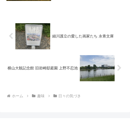
発生した際に起こる火災のこと。火災を
起こさないために「感震ブレーカー」と
いう商品があります
細川護立の愛した画家たち 永青文庫
横山大観記念館 旧岩崎邸庭園 上野不忍池
ホーム
趣味
日々の気づき