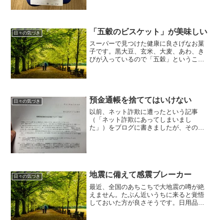
せず、諦めの境地になっていたところ、
たまたま龍野コルク工業の「CuCu スリ
ム」というクッションを見つけました。
クッションの中身は、...
「五穀のビスケット」が美味しい
日々の気づき
スーパーで見つけた健康に良さげなお菓
子です。黒大豆、玄米、大麦、あわ、き
びが入っているので「五穀」ということ
みたいです。食物繊維も多く含んでいま
す。カロリーも少なく、一袋４枚入りで
80kca l。糖質制限ダイエットをやってい
る人には気になる糖質量の方も一袋で
11.7g。
預金通帳を捨ててはいけない
日々の気づき
以前、ネット詐欺に遭ったという記事
（「ネット詐欺にあってしまいまし
た」）をブログに書きましたが、その後
どうなったかに関する内容です。あれか
ら半年経って、凍結した口座の残金（被
害回復分配金）を分配する手続きを開始
した、という内容の手紙がゆうちょ銀行
から届きました。
地震に備えて感震ブレーカー
日々の気づき
最近、全国のあちこちで大地震の噂が絶
えません。たぶん近いうちに来ると覚悟
しておいた方が良さそうです。日用品は
普段から買い足しておきたいですね。意
外に見落としがちなのが、大規模地震が