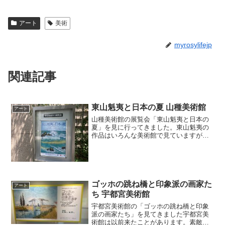
アート
美術
myrosylifejp
関連記事
東山魁夷と日本の夏 山種美術館
アート
山種美術館の展覧会「東山魁夷と日本の
夏」を見に行ってきました。東山魁夷の
作品はいろんな美術館で見ていますが、
「山種美術館所蔵の作品を全て見せま
す」と言われてしまうと、行くしかない
ですね（笑）東山魁夷の名前が前面に出
ていますが、実際にはその他...
ゴッホの跳ね橋と印象派の画家た
アート
ち 宇都宮美術館
宇都宮美術館の「ゴッホの跳ね橋と印象
派の画家たち」を見てきました宇都宮美
術館は以前来たことがあります。素敵な