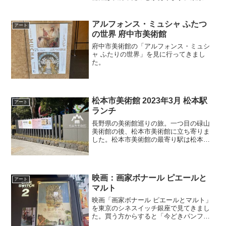
美術館なんですよね以前の様子はこちら
の記事に書きました宇都宮美術館 2023年
5月今回は印象派の企画展です。ドイツの
アルフォンス・ミュシャ ふたつ
アート
ヴァルラフ＝リヒ...
の世界 府中市美術館
府中市美術館の「アルフォンス・ミュシ
ャ ふたりの世界」を見に行ってきまし
た。
松本市美術館 2023年3月 松本駅
アート
ランチ
長野県の美術館巡りの旅。一つ目の碌山
美術館の後、松本市美術館に立ち寄りま
した。松本市美術館の最寄り駅は松本駅
です。松本駅は、碌山美術館がある穂高
駅の路線、JR大糸線の始発駅です。松本
市美術館の外観はとにかく派手。草間彌
生の故郷ということもあ...
映画：画家ボナール ピエールと
アート
マルト
映画「画家ボナール ピエールとマルト」
を東京のシネスイッチ銀座で見てきまし
た。買う方からすると「今どきパンフレ
ットなんて要る？」と思われるかもしれ