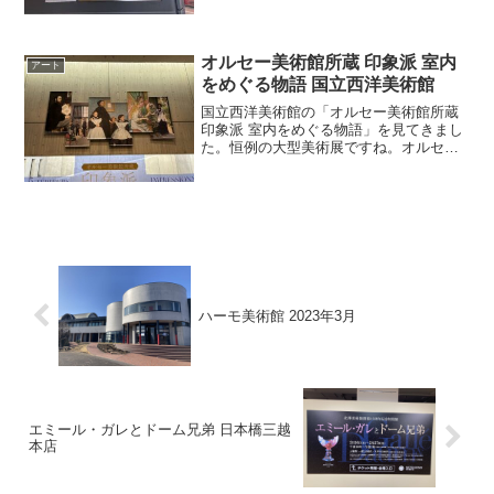
ませんが、パンフレットにはwebでは得
られない情報が書かれていて「お宝も
の」なんです。映画の上...
オルセー美術館所蔵 印象派 室内
アート
をめぐる物語 国立西洋美術館
国立西洋美術館の「オルセー美術館所蔵
印象派 室内をめぐる物語」を見てきまし
た。恒例の大型美術展ですね。オルセー
美術館と付いているだけで、まぁ外れは
ないでしょう、と予想していたのです
が・・・会場はかなり混んでいて、あま
りゆっくり見る雰囲気で...
ハーモ美術館 2023年3月
エミール・ガレとドーム兄弟 日本橋三越
本店