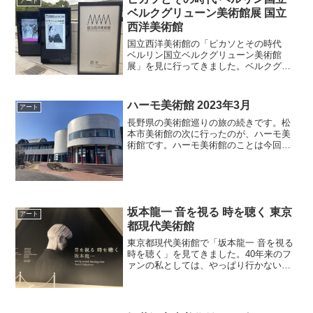
アート
ベルクグリューン美術館展 国立
西洋美術館
国立西洋美術館の「ピカソとその時代
ベルリン国立ベルクグリューン美術館
展」を見に行ってきました。ベルクグリ
ューン美術館はベルリンにあるんです
ね。美術館が改修している期間での出
品、かつ、国外に持ち出されるのは初め
ハーモ美術館 2023年3月
アート
て、ということなので、こういう...
長野県の美術館巡りの旅の続きです。松
本市美術館の次に行ったのが、ハーモ美
術館です。ハーモ美術館のことは今回の
旅で初めて知りました。最寄り駅はＪＲ
篠ノ井線の下諏訪駅です。松本駅から40
分ほどで着く場所ではあるのですが、電
車の本数が1時間に1本...
坂本龍一 音を視る 時を聴く 東京
アート
都現代美術館
東京都現代美術館で「坂本龍一 音を視る
時を聴く」を見てきました。40年来のフ
ァンの私としては、やっぱり行かない
と。坂本龍一さん（以下、教授）のこと
は、このブログでも何度も書いています
が、私にとって特別な存在だということ
もあって、このような...