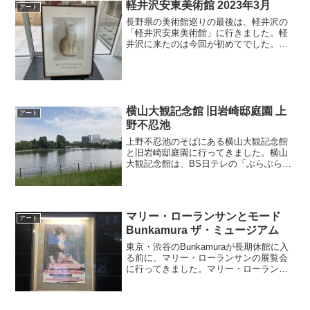
軽井沢安東美術館 2023年3月
アート
長野県の美術館巡りの最後は、軽井沢の
「軽井沢安東美術館」に行きました。軽
井沢に来たのは今回が初めてでした。来
る前は「旧軽井沢銀座」のイメージが強
かったので、さぞ賑わっている場所なの
だろうと勝手に想像していたのですが、
新幹線のJR軽井沢駅を降...
横山大観記念館 旧岩崎邸庭園 上
アート
野不忍池
上野不忍池のそばにある横山大観記念館
と旧岩崎邸庭園に行ってきました。横山
大観記念館は、BS日テレの「ぶらぶら美
術・博物館」で取り上げられていたのを
たまたま覚えていたので、上野に行った
ついでに立ち寄ってみました。横山大観
記念館は上野不忍池の裏...
マリー・ローランサンとモード
アート
Bunkamura ザ・ミュージアム
東京・渋谷のBunkamuraが長期休館に入
る前に、マリー・ローランサンの展覧会
に行ってきました。マリー・ローランサ
ンの作品をまとめて見るチャンスは今ま
でなかったので貴重でした。以前は「マ
リー・ローランサン美術館」という美術