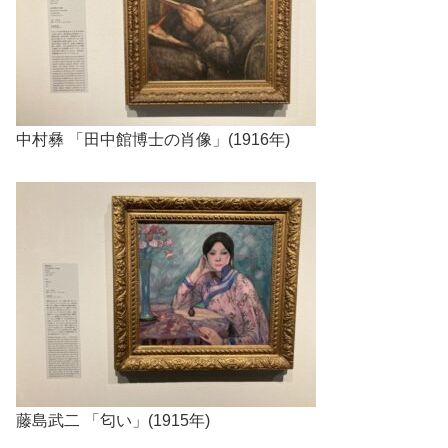
中村彝 「田中館博士の肖像」(1916年)
藤島武二 「匂い」(1915年)