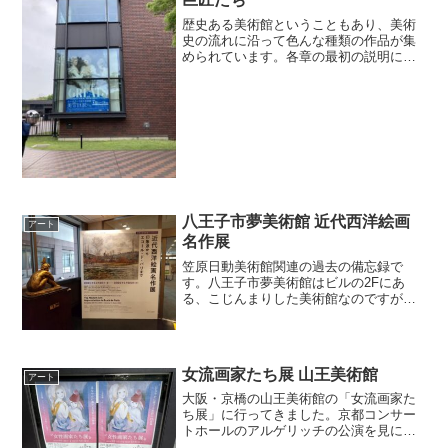
歴史ある美術館ということもあり、美術
史の流れに沿って色んな種類の作品が集
められています。各章の最初の説明に注
目すべき画家が書かれているので、注目
すべき作品がわかりやすかったです。こ
の展覧会は目玉級の作品はなかったです
が、各時代毎に優れた画家...
八王子市夢美術館 近代西洋絵画
アート
名作展
笠原日動美術館関連の過去の備忘録で
す。八王子市夢美術館はビルの2Fにあ
る、こじんまりした美術館なのですが、
展示されていた作品は一流の作品ばかり
で驚いた覚えがあります。この美術展で
はじめて笠原日動美術館の存在を知りま
した。この特別展では笠原日...
女流画家たち展 山王美術館
アート
大阪・京橋の山王美術館の「女流画家た
ち展」に行ってきました。京都コンサー
トホールのアルゲリッチの公演を見に行
ったついでに、ついでに大阪にも寄るこ