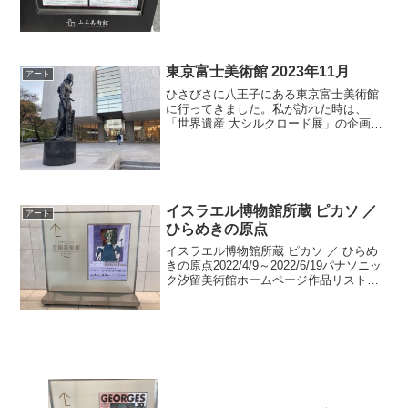
とにしました。山王美術館は一度行った
ことがあります。その時の投稿はこち
ら。山王美術館は所蔵作品が...
東京富士美術館 2023年11月
アート
ひさびさに八王子にある東京富士美術館
に行ってきました。私が訪れた時は、
「世界遺産 大シルクロード展」の企画展
が行われていました。エドゥアール・マ
ネ「散歩（ガンビー婦人）」(1880-1881
年頃)このマネの作品は確か練馬区立美術
館で見ました...
イスラエル博物館所蔵 ピカソ ／
アート
ひらめきの原点
イスラエル博物館所蔵 ピカソ ／ ひらめ
きの原点2022/4/9～2022/6/19パナソニッ
ク汐留美術館ホームページ作品リスト
（公開されていません）参考ページ東京
の汐留にあるパナソニック汐留美術館は
今回初めて行きました。新橋駅から地下
通路...