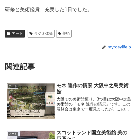
研修と美術鑑賞、充実した1日でした。
アート
ラジオ体操
美術
myrosylifejp
関連記事
モネ 連作の情景 大阪中之島美術
アート
館
大阪での美術館巡り、3つ目は大阪中之島
美術館の「モネ 連作の情景」です。この
展覧会は東京で一度見ましたが、この展
覧会は東京と大阪で出品されている作品
が違ってたよなぁ、とおぼろげに覚えて
いたので、大阪でもう一度行ってみまし
た。東京会場の投稿は...
スコットランド国立美術館 美の
アート
巨匠たち