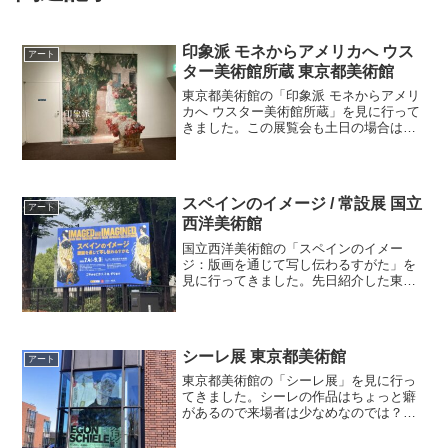
印象派 モネからアメリカへ ウス
アート
ター美術館所蔵 東京都美術館
東京都美術館の「印象派 モネからアメリ
カへ ウスター美術館所蔵」を見に行って
きました。この展覧会も土日の場合は日
時指定が必要だそうなので、気楽に行け
る平日に行ってきました。それでもまぁ
まぁ混んでいました。ウスター美術館は
アメリカのマサチュー...
スペインのイメージ / 常設展 国立
アート
西洋美術館
国立西洋美術館の「スペインのイメー
ジ：版画を通じて写し伝わるすがた」を
見に行ってきました。先日紹介した東京
国立近代美術館の「ガウディとサグラ
ダ・ファミリア展」と同じく、こちらも
スペイン系ですね。今回もコロナ前に行
ったスペイン旅行を懐かしがる...
シーレ展 東京都美術館
アート
東京都美術館の「シーレ展」を見に行っ
てきました。シーレの作品はちょっと癖
があるので来場者は少なめなのでは？と
思っていましたが、予想外に多くの人で
賑わっていました。シーレは反逆者な風