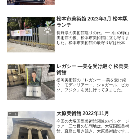
貌で若くして亡くなったと聞いていたの
で、今でいう尾崎豊や昔の...
松本市美術館 2023年3月 松本駅
アート
ランチ
長野県の美術館巡りの旅。一つ目の碌山
美術館の後、松本市美術館に立ち寄りま
した。松本市美術館の最寄り駅は松本駅
です。松本駅は、碌山美術館がある穂高
駅の路線、JR大糸線の始発駅です。松本
市美術館の外観はとにかく派手。草間彌
生の故郷ということもあ...
レガシー ―美を受け継ぐ 松岡美
アート
術館
松岡美術館の「レガシー ―美を受け継
ぐ モディリアーニ、シャガール、ピカ
ソ、フジタ」を見に行ってきました。自
分の過去の投稿を振り返ってみると、松
岡美術館には毎年1回行っているみたい
で、2022年：2023年：今回2024年で3度
目なので目新...
大原美術館 2022年11月
アート
今回の大塚国際美術館関連のパッケージ
ツアー三つ目の訪問地は、大塚国際美術
館、直島に引き続き、大原美術館です。
大原美術館は岡山県の倉敷にあります。