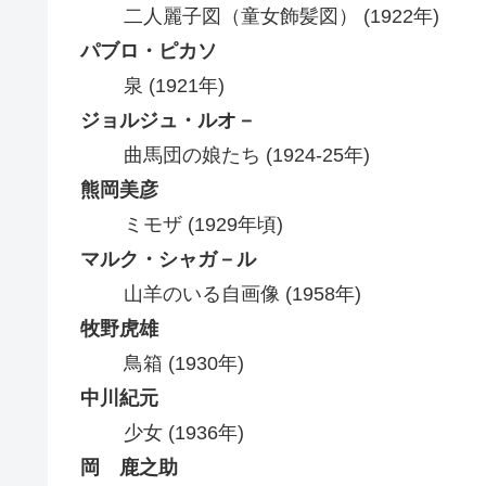
二人麗子図（童女飾髪図） (1922年)
パブロ・ピカソ
泉 (1921年)
ジョルジュ・ルオ－
曲馬団の娘たち (1924-25年)
熊岡美彦
ミモザ (1929年頃)
マルク・シャガ－ル
山羊のいる自画像 (1958年)
牧野虎雄
鳥箱 (1930年)
中川紀元
少女 (1936年)
岡 鹿之助