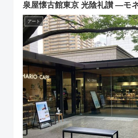
泉屋懐古館東京 光陰礼讃 ―
アート