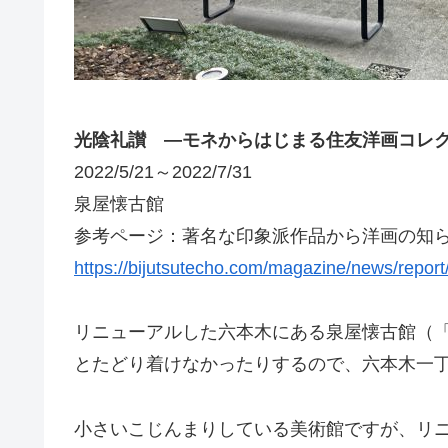
光陰礼讃 ―モネからはじまる住友洋画コレ
2022/5/21～2022/7/31
泉屋懐古館
参考ページ：著名な印象派作品から洋画の知ら
https://bijutsutecho.com/magazine/news/repor
リニューアルした六本木にある泉屋懐古館（
とたどり着けなかったりするので、六本木一
小さいこじんまりしている美術館ですが、リ