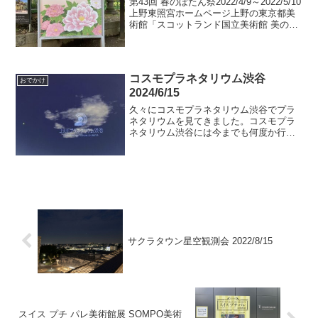
第43回 春のぼたん祭2022/4/9～2022/5/10
上野東照宮ホームページ上野の東京都美
術館「スコットランド国立美術館 美の巨
匠たち」を見に行った帰りに看板が目に
留まったので、ふと立ち寄りました。期
間限定ながら気軽に立ち寄れる植物園
っ...
コスモプラネタリウム渋谷
おでかけ
2024/6/15
久々にコスモプラネタリウム渋谷でプラ
ネタリウムを見てきました。コスモプラ
ネタリウム渋谷には今までも何度か行っ
たことがあります。プラネタリウムを見
に行くようになったきっかけは、ところ
ざわサクラタウンの星空イベントでし
た。それ以来、渋谷に行く用...
サクラタウン星空観測会 2022/8/15
スイス プチ パレ美術館展 SOMPO美術