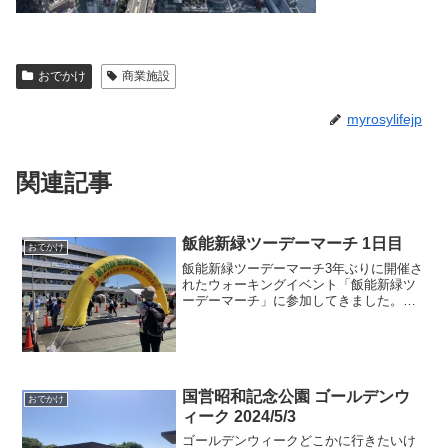
おでかけ
商業施設
myrosylifejp
関連記事
飯能新緑ツーデーマーチ 1日目
おでかけ
飯能新緑ツーデーマーチ3年ぶりに開催さ
れたウォーキングイベント「飯能新緑ツ
ーデーマーチ」に参加してきました。私
は元々ウォーキングが好きで、JRが開催
していた「駅からハイキング」や私鉄開
催のウォーキングイベントに以前は良く
参加していました。こ...
国営昭和記念公園 ゴールデンウ
おでかけ
ィーク 2024/5/3
ゴールデンウィークどこかに行きたいけ