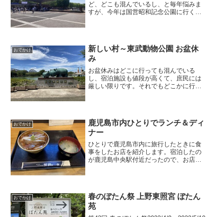
ど、どこも混んでいるし、と毎年悩みま
すが、今年は国営昭和記念公園に行くこ
とにしました。2年前のゴールデンウィー
クも同じことを悩んでいて、その時は多
摩動物公園に行ってました（笑）国営昭
和記念公園はかなり混ん...
新しい村～東武動物公園 お盆休
おでかけ
み
お盆休みはどこに行っても混んでいる
し、宿泊施設も値段が高くて、庶民には
厳しい限りです。それでもどこかに行け
ないものかと思って色々探したところ、
埼玉県の宮代町に「新しい村」という名
前の道の駅を見つけました。そしてその
近くには東武動物公園も。こ...
鹿児島市内ひとりでランチ＆ディ
おでかけ
ナー
ひとりで鹿児島市内に旅行したときに食
事をしたお店を紹介します。宿泊したの
が鹿児島中央駅付近だったので、お店も
駅の近くで探しました。ランチランチは
１日に２件、はしごしてしまいました
（ちょっと食べ過ぎ・・・）。づけ丼屋
桜勘 鹿児島店１件目はカン...
春のぼたん祭 上野東照宮 ぼたん
おでかけ
苑