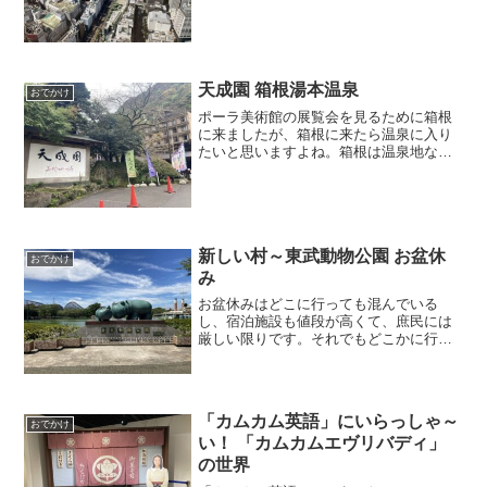
「渋谷SKY」があったのを思い出し、せ
っかくなので行ってみました。渋谷SKY
は、最近できた「渋谷スクランブルスク
エア」という商業施設の...
天成園 箱根湯本温泉
おでかけ
ポーラ美術館の展覧会を見るために箱根
に来ましたが、箱根に来たら温泉に入り
たいと思いますよね。箱根は温泉地なの
で、予約するとなるとどうしても温泉宿
になります。通常、温泉宿は二人以上で
ないと部屋が予約できないので、一人旅
だとリーズナブルな温泉宿...
新しい村～東武動物公園 お盆休
おでかけ
み
お盆休みはどこに行っても混んでいる
し、宿泊施設も値段が高くて、庶民には
厳しい限りです。それでもどこかに行け
ないものかと思って色々探したところ、
埼玉県の宮代町に「新しい村」という名
前の道の駅を見つけました。そしてその
近くには東武動物公園も。こ...
「カムカム英語」にいらっしゃ～
おでかけ
い！ 「カムカムエヴリバディ」
の世界