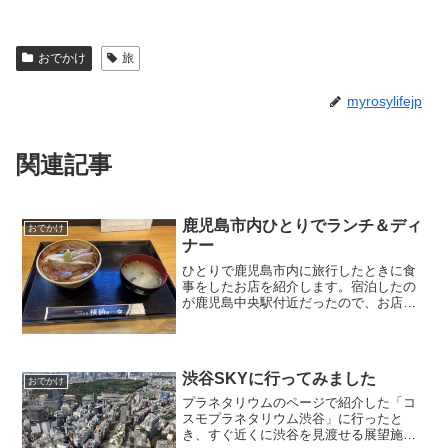
おでかけ
旅
myrosylifejp
関連記事
鹿児島市内ひとりでランチ＆ディ
おでかけ
ナー
ひとりで鹿児島市内に旅行したときに食
事をしたお店を紹介します。宿泊したの
が鹿児島中央駅付近だったので、お店も
駅の近くで探しました。ランチランチは
１日に２件、はしごしてしまいました
（ちょっと食べ過ぎ・・・）。づけ丼屋
桜勘 鹿児島店１件目はカン...
渋谷SKYに行ってみました
おでかけ
プラネタリウムのページで紹介した「コ
スモプラネタリウム渋谷」に行ったと
き、すぐ近くに渋谷を見渡せる展望施設