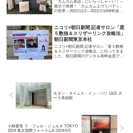
「カムカム英語」にいらっしゃ～い！～
展示で体感！「カムカムエヴリバディ」
の世界～2021/11/3～2022/1/16NHK放送
博物館 3階企画展示室ホームページ「カ
ムカム英語」にいらっしゃ～い！～展示
で体感！「カムカムエヴリバディ」の世
ニコリ×朝日新聞 記者サロン「星
おでかけ
界...
５数独＆スリザーリンク攻略法」
朝日新聞東京本社
ニコリ×朝日新聞 記者サロン「星５数独
＆スリザーリンク攻略法」に行ってきま
した。朝日新聞のデジタル有料会員でな
いと応募できないというこのイベント。
「星5」が解けない人向けというところ
が、私にドンピシャだったため、このた
びデジタル有料会員デビ...
モダン・タイムス・イン・パリ 1925 ポ
ーラ美術館
小林愛実 ラ・フォル・ジュルネ TOKYO
2024 東京国際フォーラムA 2024/5/5