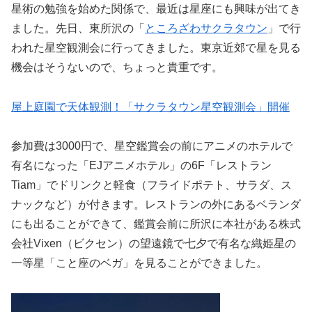
星術の勉強を始めた関係で、最近は星座にも興味が出てき
ました。先日、東所沢の「
ところざわサクラタウン
」で行
われた星空観測会に行ってきました。東京近郊で星を見る
機会はそうないので、ちょっと貴重です。
屋上庭園で天体観測！「サクラタウン星空観測会」開催
参加費は3000円で、星空鑑賞会の前にアニメのホテルで
有名になった「EJアニメホテル」の6F「レストラン
Tiam」でドリンクと軽食（フライドポテト、サラダ、ス
ナックなど）が付きます。レストランの外にあるベランダ
にも出ることができて、鑑賞会前に所沢に本社がある株式
会社Vixen（ビクセン）の望遠鏡で七夕で有名な織姫星の
一等星「こと座のベガ」を見ることができました。