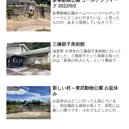
多摩動物公園 ゴールデンウィー
おでかけ
ク 2022/5/3
多摩動物公園ホームページゴールデンウ
ィークにどこかに行きたいな、と思った
ものの、あまり混雑していなそうで、か
つ、あまりお金がかからなそうなところ
ってないかなぁ、と探していたところ、
動物園だ！と思いつきました。とはい
え、ここで上野動物園に行っ...
三橋節子美術館
おでかけ
滋賀県 大津市の三橋節子美術館に行って
きました。三橋節子という画家を知った
のは「新美の巨人たち」という番組で見
た作品が強く印象に残っていたからで
す。【気高くも切ない、儚くも美しい】#
三橋節子（みつはし せつこ）は35年の人
生を懸命に生きた画...
新しい村～東武動物公園 お盆休
おでかけ
み
お盆休みはどこに行っても混んでいる
し、宿泊施設も値段が高くて、庶民には
厳しい限りです。それでもどこかに行け
ないものかと思って色々探したところ、
埼玉県の宮代町に「新しい村」という名
前の道の駅を見つけました。そしてその
近くには東武動物公園も。こ...