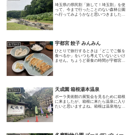
埼玉県の県民割「旅して！埼玉割」を使
って、今まで行ったことのない森林公園
へ行ってみようかなと思いつきました。
ついでなので、隣の東松山と合わせて一
泊することにしました。今回宿泊したの
は、森林公園駅から徒歩1分の森林ホテル
というビジネスホテルで...
宇都宮 餃子 みんみん
おでかけ
ひとりで旅行するときは「どこでご飯を
食べるか」をいつも考えていないといけ
ません。ちょうど昼食の時間が宇都宮だ
ったので「これは餃子を食べなさいとい
うことかな？」と勝手に解釈して、宇都
宮で途中下車しました。「JR東日本パ
ス」は途中下車が自由なの...
天成園 箱根湯本温泉
おでかけ
ポーラ美術館の展覧会を見るために箱根
に来ましたが、箱根に来たら温泉に入り
たいと思いますよね。箱根は温泉地なの
で、予約するとなるとどうしても温泉宿
になります。通常、温泉宿は二人以上で
ないと部屋が予約できないので、一人旅
だとリーズナブルな温泉宿...