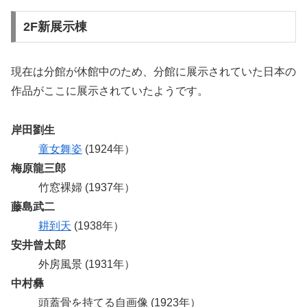
2F新展示棟
現在は分館が休館中のため、分館に展示されていた日本の
作品がここに展示されていたようです。
岸田劉生
童女舞姿
(1924年）
梅原龍三郎
竹窓裸婦 (1937年）
藤島武二
耕到天
(1938年）
安井曾太郎
外房風景 (1931年）
中村彝
頭蓋骨を持てる自画像 (1923年）