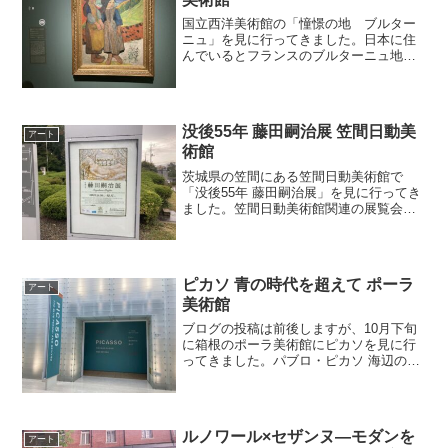
国立西洋美術館の「憧憬の地 ブルター
ニュ」を見に行ってきました。日本に住
んでいるとフランスのブルターニュ地方
のことなど知る由もありませんが、展覧
会に行くことで色々な土地のことを知る
ことができます。このブルターニュ地方
はパリから1時間半ぐらい...
没後55年 藤田嗣治展 笠間日動美
アート
術館
茨城県の笠間にある笠間日動美術館で
「没後55年 藤田嗣治展」を見に行ってき
ました。笠間日動美術館関連の展覧会は
今まで2回ほど行っていて、最初は八王子
市夢美術館で行われた出張展、そして二
度目は昨年の今頃に見に行きました。今
回三度目は、特別展が...
ピカソ 青の時代を超えて ポーラ
アート
美術館
ブログの投稿は前後しますが、10月下旬
に箱根のポーラ美術館にピカソを見に行
ってきました。パブロ・ピカソ 海辺の母
子像 (1902年)今回の展覧会は、ひろしま
美術館とポーラ美術館にあるピカソを集
めた展覧会だと思っていたのですが、実
際は色々なと...
ルノワール×セザンヌ―モダンを
アート