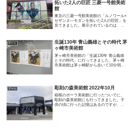
拓いた2人の巨匠 三菱一号館美術
館
東京の三菱一号館美術館の「ルノワール×
セザンヌ―モダンを拓いた2人の巨匠」を
見てきました。展示されているのは、フ
ランスのオランジュリー美術館とオルセ
ー美術館のコレクションからの作品で
す。出品数が約50点とのことでしたが、
生誕130年 青山義雄とその時代 茅
アート
美術館が広いこともあ...
ヶ崎市美術館
茅ヶ崎市美術館の「生誕130年 青山義雄
とその時代」に行ってきました。茅ヶ崎
市美術館は茅ヶ崎駅から歩いて10分弱の
ところにありましたGoogle Mapを見ると
美術館の入口にすんなりたどり着けそう
に見えますが、実際には道沿いにある美
術館の表...
彫刻の森美術館 2022年10月
アート
箱根のポーラ美術館に行ったついでに、
彫刻の森美術館にも行ってきました。子
供の頃に行った記憶はあるのですが、ち
ゃんと見学したのは今回が初めてです。
彫刻の森美術館は子供の野外教育の場所
としても使われているようで、学校の先
生に引率された子供たちを...