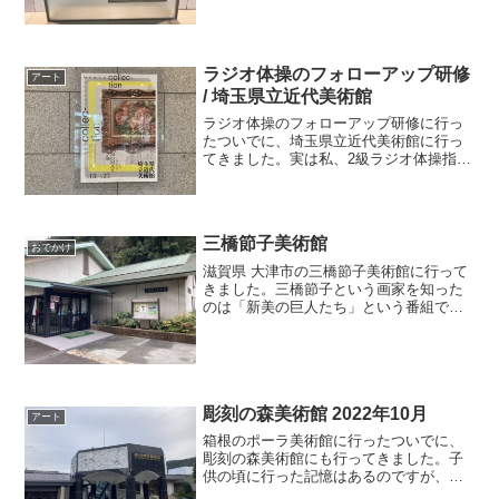
術館でミュシャの展覧会を見たばっかり
だったので、似た感じかな、などと思っ
ていたのですが、こちらの展覧会はより
華やかでした展覧会を見て...
ラジオ体操のフォローアップ研修
アート
/ 埼玉県立近代美術館
ラジオ体操のフォローアップ研修に行っ
たついでに、埼玉県立近代美術館に行っ
てきました。実は私、2級ラジオ体操指導
士の資格を持っています（詳しくはこち
らのページ（ラジオ体操）に書きまし
た）。コロナ前に取得してそれ以来なの
で、有効活用できていない...
三橋節子美術館
おでかけ
滋賀県 大津市の三橋節子美術館に行って
きました。三橋節子という画家を知った
のは「新美の巨人たち」という番組で見
た作品が強く印象に残っていたからで
す。【気高くも切ない、儚くも美しい】#
三橋節子（みつはし せつこ）は35年の人
生を懸命に生きた画...
彫刻の森美術館 2022年10月
アート
箱根のポーラ美術館に行ったついでに、
彫刻の森美術館にも行ってきました。子
供の頃に行った記憶はあるのですが、ち
ゃんと見学したのは今回が初めてです。