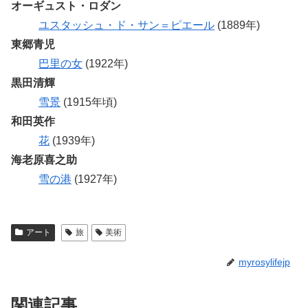
オーギュスト・ロダン
ユスタッシュ・ド・サン＝ピエール
(1889年)
東郷青児
巴里の女
(1922年)
黒田清輝
雪景
(1915年頃)
和田英作
花
(1939年)
海老原喜之助
雪の港
(1927年)
アート
旅
美術
myrosylifejp
関連記事