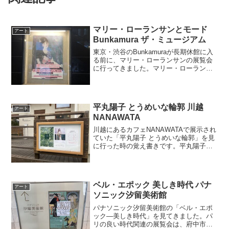
マリー・ローランサンとモード
アート
Bunkamura ザ・ミュージアム
東京・渋谷のBunkamuraが長期休館に入
る前に、マリー・ローランサンの展覧会
に行ってきました。マリー・ローランサ
ンの作品をまとめて見るチャンスは今ま
でなかったので貴重でした。以前は「マ
リー・ローランサン美術館」という美術
館があったような...
平丸陽子 とうめいな輪郭 川越
アート
NANAWATA
川越にあるカフェNANAWATAで展示され
ていた「平丸陽子 とうめいな輪郭」を見
に行った時の覚え書きです。平丸陽子の
ことはSNSでたまたま流れてきた記事で
始めて知って、理由はわからないけど
「この人の作品好き！」と勝手にファン
になってしまい、...
ベル・エポック 美しき時代 パナ
アート
ソニック汐留美術館
パナソニック汐留美術館の「ベル・エポ
ック―美しき時代」を見てきました。パ
リの良い時代関連の展覧会は、府中市美