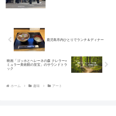
彫刻の森美術館は子供の野外教育の場所
としても使われているようで、学校の先
生に引率された子供たちを...
鹿児島市内ひとりでランチ＆ディナー
映画「ゴッホとヘレーネの森 クレラー=
ミュラー美術館の至宝」のサウンドトラ
ック
ホーム
趣味
アート