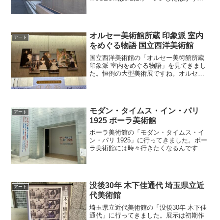
新しい美術館です。場所は渋谷です。ハ
チ公口側の方ではなくて宮益坂側です。
駅からちょっと歩きます館内はそれほど
広くは...
オルセー美術館所蔵 印象派 室内
アート
をめぐる物語 国立西洋美術館
国立西洋美術館の「オルセー美術館所蔵
印象派 室内をめぐる物語」を見てきまし
た。恒例の大型美術展ですね。オルセー
美術館と付いているだけで、まぁ外れは
ないでしょう、と予想していたのです
が・・・会場はかなり混んでいて、あま
りゆっくり見る雰囲気で...
モダン・タイムス・イン・パリ
アート
1925 ポーラ美術館
ポーラ美術館の「モダン・タイムス・イ
ン・パリ 1925」に行ってきました。ポー
ラ美術館には時々行きたくなるんですよ
ねぇ。以前は箱根登山バスで行った覚え
があるのですが、今年の4月からバス便が
廃止されたらしく、強羅駅からの無料送
迎バスに変更にな...
没後30年 木下佳通代 埼玉県立近
アート
代美術館
埼玉県立近代美術館の「没後30年 木下佳
通代」に行ってきました。展示は初期作