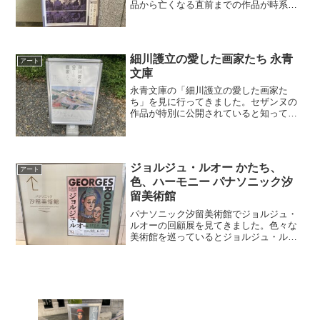
品から亡くなる直前までの作品が時系列
に並んでいます。初期の作品「Pa-C ’80-
111」(1980年、名古屋市美術館)「Pa-C
’80-120」(1980年、ギ...
細川護立の愛した画家たち 永青
アート
文庫
永青文庫の「細川護立の愛した画家た
ち」を見に行ってきました。セザンヌの
作品が特別に公開されていると知って行
ってみようと決めたのですが、永青文庫
がどこにあるのかが全くわから
ず・・・。GoogleMapで調べたところ、
有楽町線の江戸川橋駅から神...
ジョルジュ・ルオー かたち、
アート
色、ハーモニー パナソニック汐
留美術館
パナソニック汐留美術館でジョルジュ・
ルオーの回顧展を見てきました。色々な
美術館を巡っているとジョルジュ・ルオ
ーの作品に遭遇することが多いですが、
教会や暗めの作品が多いからか、正直な
ところ、あまり記憶に残らないことが多
かったです。今回はパナソ...