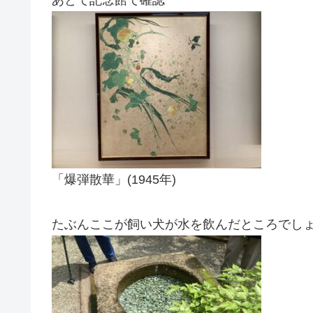
「爆弾散華」(1945年)
たぶんここが飼い犬が水を飲んだところでし